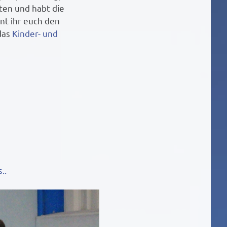
ten und habt die
nt ihr euch den
das
Kinder- und
..