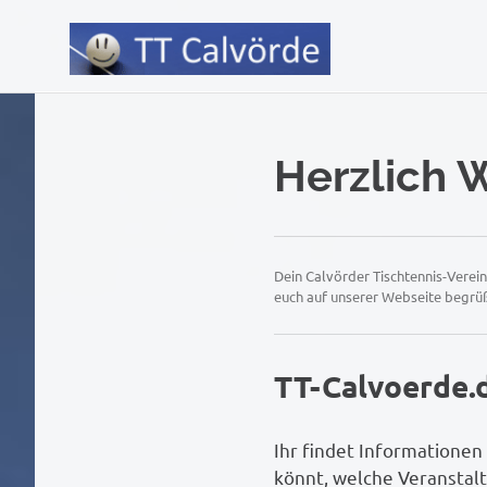
Tischtennis
Zum
Inhalt
Verein
springen
Herzlich 
Calvörde
Dein Calvörder Tischtennis-Verein
(Bördekreis,
euch auf unserer Webseite begrüß
Sachsen-
TT-Calvoerde.
Anhalt)
Ihr findet Informationen
könnt, welche Veranstalt