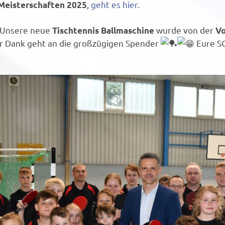
,
geht es hier
.
Meisterschaften 2025
: Unsere neue
wurde von der
Tischtennis Ballmaschine
V
er Dank geht an die großzügigen Spender
Eure SG