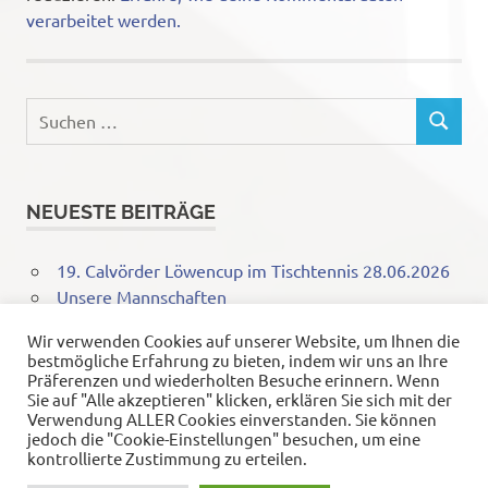
verarbeitet werden.
Suchen
SUCHEN
nach:
NEUESTE BEITRÄGE
19. Calvörder Löwencup im Tischtennis 28.06.2026
Unsere Mannschaften
18. Calvörder Löwencup im Tischtennis 28.06.2025
Wir verwenden Cookies auf unserer Website, um Ihnen die
Erfolgreiche Finalrunde im Kreispokal 2025: SG
bestmögliche Erfahrung zu bieten, indem wir uns an Ihre
Calvörde glänzt mit starken Leistungen
Präferenzen und wiederholten Besuche erinnern. Wenn
Sie auf "Alle akzeptieren" klicken, erklären Sie sich mit der
Dorfmeisterschaften 2025
Verwendung ALLER Cookies einverstanden. Sie können
jedoch die "Cookie-Einstellungen" besuchen, um eine
kontrollierte Zustimmung zu erteilen.