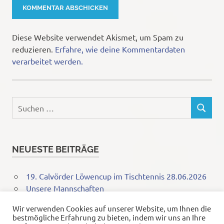
Diese Website verwendet Akismet, um Spam zu
reduzieren.
Erfahre, wie deine Kommentardaten
verarbeitet werden.
Suchen
SUCHEN
nach:
NEUESTE BEITRÄGE
19. Calvörder Löwencup im Tischtennis 28.06.2026
Unsere Mannschaften
18. Calvörder Löwencup im Tischtennis 28.06.2025
Wir verwenden Cookies auf unserer Website, um Ihnen die
Erfolgreiche Finalrunde im Kreispokal 2025: SG
bestmögliche Erfahrung zu bieten, indem wir uns an Ihre
Calvörde glänzt mit starken Leistungen