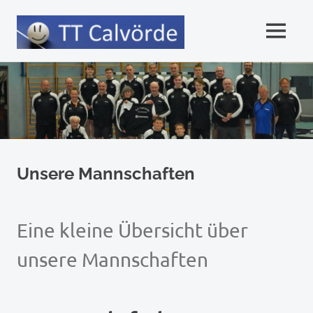
MENÜ
Tischtennis
Zum
Inhalt
Verein
springen
Calvörde
(Bördekreis,
Unsere Mannschaften
Sachsen-
Eine kleine Übersicht über
Anhalt)
unsere Mannschaften