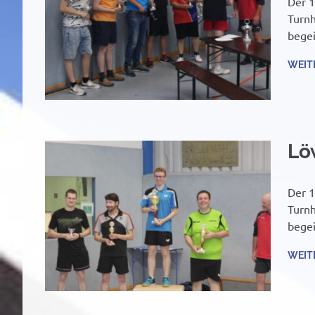
Der 1
Turnh
begei
WEIT
Lö
Der 1
Turnh
begei
WEIT