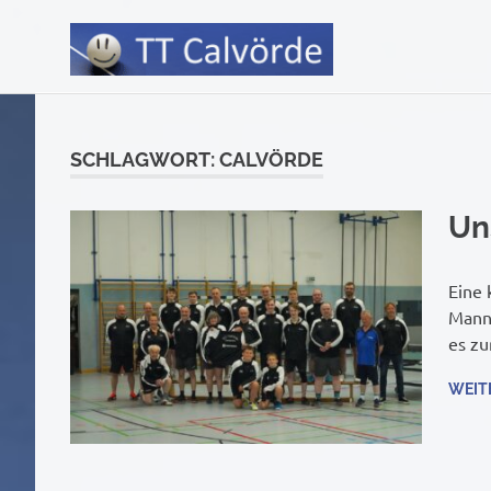
Tischtennis
Zum
Inhalt
Verein
springen
SCHLAGWORT:
CALVÖRDE
Calvörde
Un
(Bördekreis,
Eine 
Manns
Sachsen-
es zu
WEIT
Anhalt)