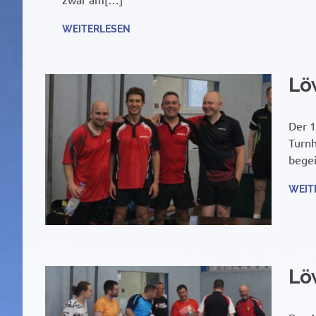
WEITERLESEN
Lö
Der 1
Turnh
begei
WEIT
Lö