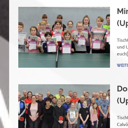
Mi
(U
Tisch
und 
euch
WEIT
Do
(U
Tisch
Calvö